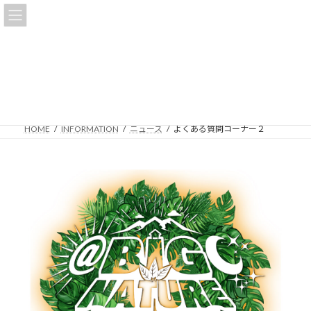
コ
ナ
KAWANE夏祭り@BIG NATURE
ン
ビ
テ
ゲ
ン
ー
ツ
シ
よくある質問コーナー２
へ
ョ
ス
ン
キ
に
ッ
移
HOME
INFORMATION
ニュース
よくある質問コーナー２
プ
動