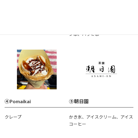
②RNB DINER
③串焼亭
ハンバーガー、ホットドッグ
静岡県産黒毛和牛の牛串、牛タ
ン串、ハラミ串
④Pomaikai
⑤朝日園
クレープ
かき氷、アイスクリーム、アイス
コーヒー