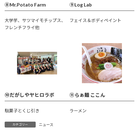
⑧Mr.Potato Farm
⑨Log Lab
大学芋、サツマイモチップス、
フェイス＆ボディペイント
フレンチフライ他
⑩だがしやヤヒロラボ
⑪らぁ麺 ここん
駄菓子とくじ引き
ラーメン
ニュース
カテゴリー